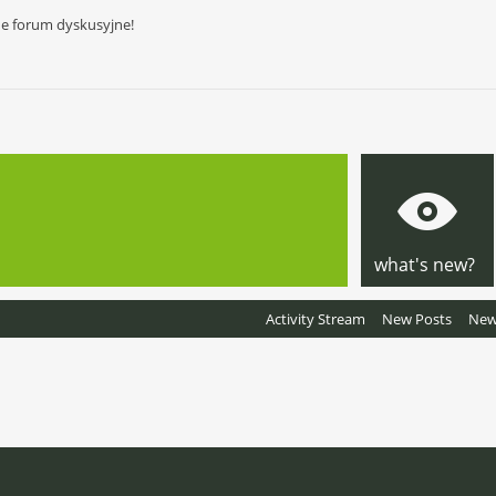
ne forum dyskusyjne!
what's new?
Activity Stream
New Posts
New 