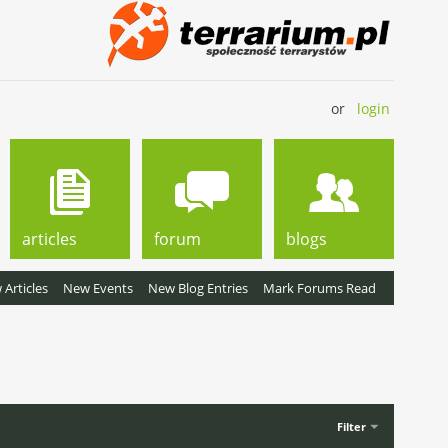
or
login
articles
forum
blogs
Articles
New Events
New Blog Entries
Mark Forums Read
Filter