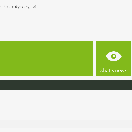
ne forum dyskusyjne!
what's new?