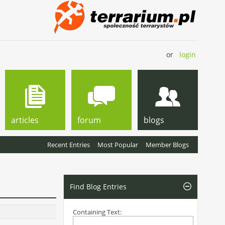
or
login
articles
forum
blogs
Recent Entries
Most Popular
Member Blogs
Find Blog Entries
Containing Text: