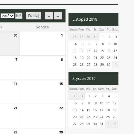
Dzisiaj
←
→
Listopad 2018
ek
Sobota
Niedz.
Pon.
Wt.
Śr.
Czw.
Pt.
Sob.
30
1
28
29
30
31
1
2
3
4
5
6
7
8
9
10
11
12
13
14
15
16
17
18
19
20
21
22
23
24
7
8
25
26
27
28
29
30
1
Styczeń 2019
14
15
Niedz.
Pon.
Wt.
Śr.
Czw.
Pt.
Sob.
30
31
1
2
3
4
5
6
7
8
9
10
11
12
21
22
13
14
15
16
17
18
19
20
21
22
23
24
25
26
27
28
29
30
31
1
2
28
29