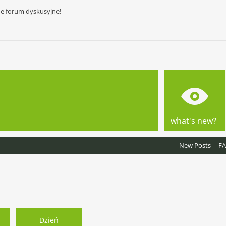
ne forum dyskusyjne!
what's new?
New Posts
F
Dzień