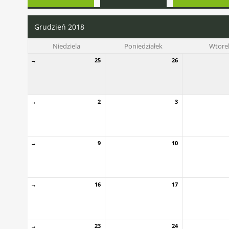
Grudzień 2018
Niedziela
Poniedziałek
Wtore
→
25
26
→
2
3
→
9
10
→
16
17
→
23
24