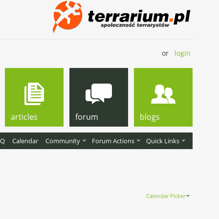
or
login
articles
forum
blogs
AQ
Calendar
Community
Forum Actions
Quick Links
Calendar Picker