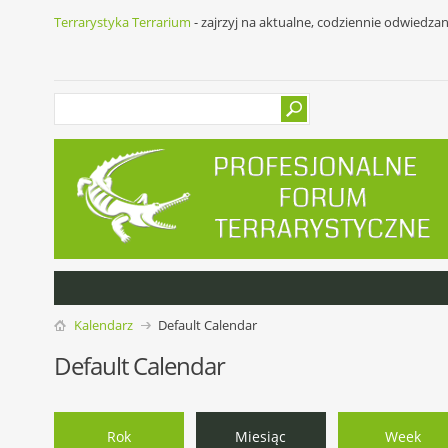
Terrarystyka Terrarium
- zajrzyj na aktualne, codziennie odwiedza
Kalendarz
Default Calendar
Default Calendar
Rok
Miesiąc
Week