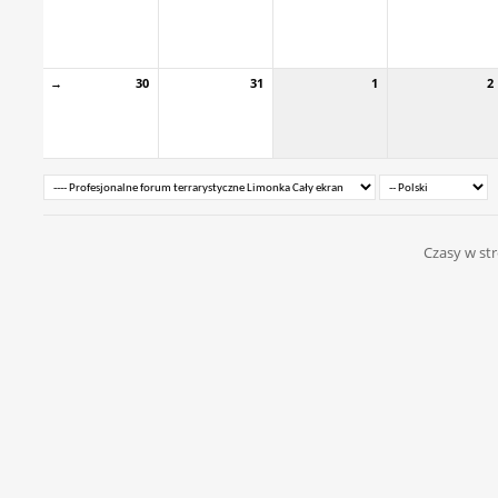
→
30
31
1
2
Czasy w str