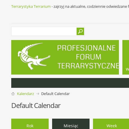
Terrarystyka Terrarium
- zajrzyj na aktualne, codziennie odwiedzane
w
Kalendarz
Default Calendar
Default Calendar
Rok
Miesiąc
Week