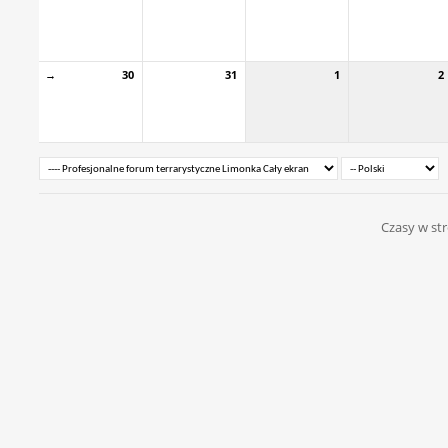
→
30
31
1
2
Czasy w str