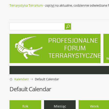
Terrarystyka Terrarium
- zajrzyj na aktualne, codziennie odwiedzane
w
Kalendarz
Default Calendar
Default Calendar
Rok
Miesiąc
Week