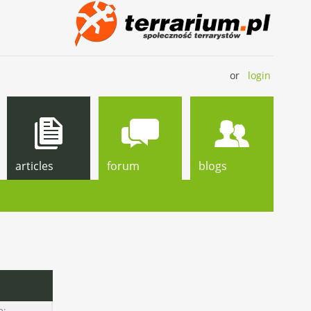
or
login
articles
forum
blogs
o: