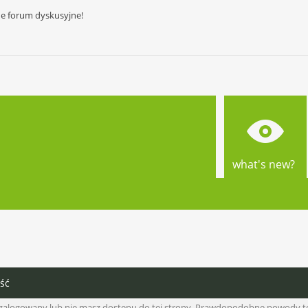
ne forum dyskusyjne!
what's new?
ść
ś zalogowany lub nie masz dostępu do tej strony. Prawdopodobne powody t