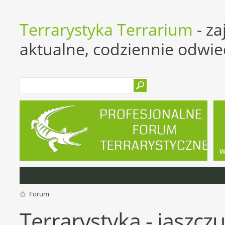
Terrarystyka Terrarium
- za
aktualne, codziennie odwi
w
Forum
Terrarystyka - jaszczu