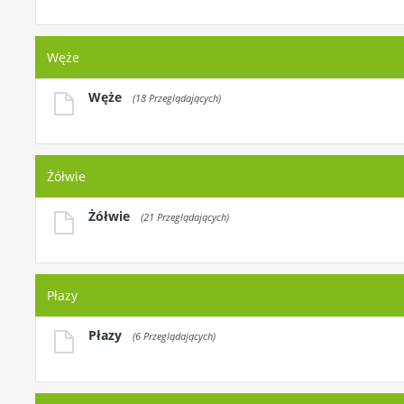
Węże
Węże
(18 Przeglądających)
Żółwie
Żółwie
(21 Przeglądających)
Płazy
Płazy
(6 Przeglądających)