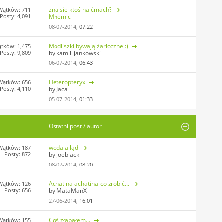
zna sie ktoś na ćmach?
Wątków: 711
Posty: 4,091
Mnemic
08-07-2014,
07:22
Modliszki bywają żarłoczne :)
tków: 1,475
Posty: 9,809
by kamil_jankowski
06-07-2014,
06:43
Heteropteryx
Wątków: 656
Posty: 4,110
by Jaca
05-07-2014,
01:33
Ostatni post / autor
woda a ląd
Wątków: 187
Posty: 872
by joeblack
08-07-2014,
08:20
Achatina achatina-co zrobić...
Wątków: 126
Posty: 656
by MataManX
27-06-2014,
16:01
Coś złapałem...
Wątków: 155