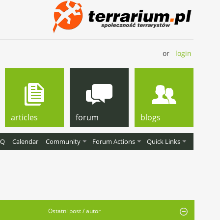
or
login
articles
forum
blogs
AQ
Calendar
Community
Forum Actions
Quick Links
Ostatni post / autor