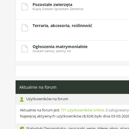
Pozostałe zwierzęta
Kupię Oddam Sprzedam Zamienię
Terraria, akcesoria, roślinność
Ogłoszenia matrymonialnie
Szukam samca, samicy itd
Aktualnie na forum
Użytkowników na forum
Aktualnie na forum jest
771 użytkowników online
.
0 zalogowanyc
Najwięcej aktywnych użytkowników (8,924) było dnia 03-03-2026,
Statystyki Terrarystyka - jaszczurki, węże, żółwie, płazy, ptasz