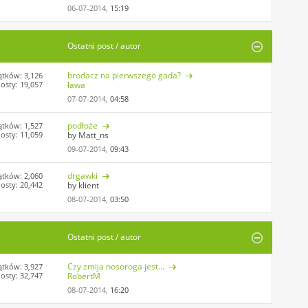
06-07-2014,
15:19
Ostatni post / autor
brodacz na pierwszego gada?
tków: 3,126
osty: 19,057
ława
07-07-2014,
04:58
podłoże
tków: 1,527
osty: 11,059
by Matt_ns
09-07-2014,
09:43
drgawki
tków: 2,060
osty: 20,442
by klient
08-07-2014,
03:50
Ostatni post / autor
Czy zmija nosoroga jest...
tków: 3,927
osty: 32,747
RobertM
08-07-2014,
16:20