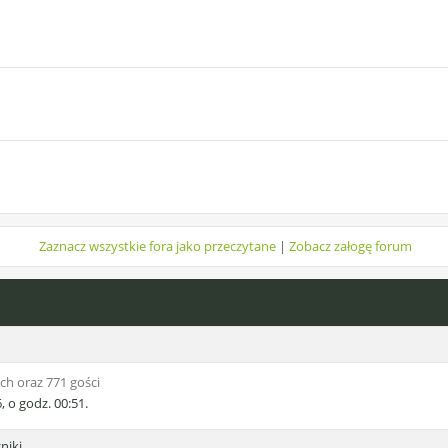
Zaznacz wszystkie fora jako przeczytane
|
Zobacz załogę forum
h oraz 771 gości
 o godz. 00:51.
niki