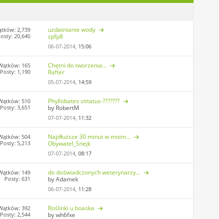
uzdatnianie wody
tków: 2,739
osty: 20,640
zpfp8
06-07-2014,
15:06
Chętni do tworzenia...
Wątków: 165
Posty: 1,190
Rafter
05-07-2014,
14:59
Phyllobates vittatus-???????
Wątków: 510
Posty: 3,651
by RobertM
07-07-2014,
11:32
Najdłuższe 30 minut w moim...
Wątków: 504
Posty: 5,213
Obywatel_Snejk
07-07-2014,
08:17
do doświadczonych weterynarzy...
Wątków: 149
Posty: 631
by Adamek
06-07-2014,
11:28
Roślinki u boaska
Wątków: 392
Posty: 2,544
by wh6fxe