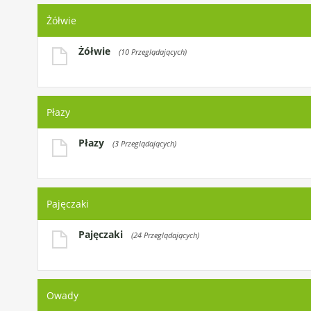
Żółwie
Żółwie
(10 Przeglądających)
Płazy
Płazy
(3 Przeglądających)
Pajęczaki
Pajęczaki
(24 Przeglądających)
Owady