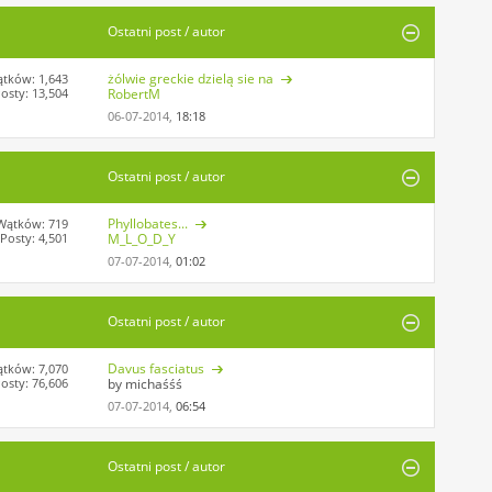
Ostatni post / autor
żólwie greckie dzielą sie na
tków: 1,643
osty: 13,504
RobertM
06-07-2014,
18:18
Ostatni post / autor
Phyllobates...
Wątków: 719
Posty: 4,501
M_L_O_D_Y
07-07-2014,
01:02
Ostatni post / autor
Davus fasciatus
tków: 7,070
osty: 76,606
by michaśśś
07-07-2014,
06:54
Ostatni post / autor