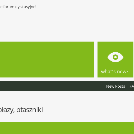
ne forum dyskusyjne!
what's new?
New Posts
F
płazy, ptaszniki