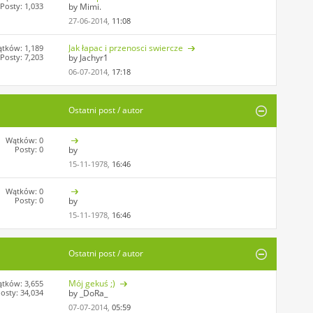
Posty: 1,033
by Mimi.
27-06-2014,
11:08
Jak łapac i przenosci swiercze
tków: 1,189
Posty: 7,203
by Jachyr1
06-07-2014,
17:18
Ostatni post / autor
Wątków: 0
Posty: 0
by
15-11-1978,
16:46
Wątków: 0
Posty: 0
by
15-11-1978,
16:46
Ostatni post / autor
Mój gekuś ;)
tków: 3,655
osty: 34,034
by _DoRa_
07-07-2014,
05:59