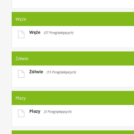
Węże
Węże
(37 Przeglądających)
Żółwie
Żółwie
(15 Przeglądających)
Płazy
Płazy
(3 Przeglądających)