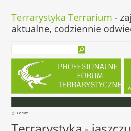
Terrarystyka Terrarium
- za
aktualne, codziennie odwi
w
Forum
Terrarystyka - jaszczu