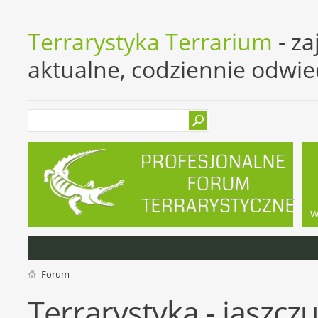
Terrarystyka Terrarium
- za
aktualne, codziennie odwi
w
Forum
Terrarystyka - jaszczu