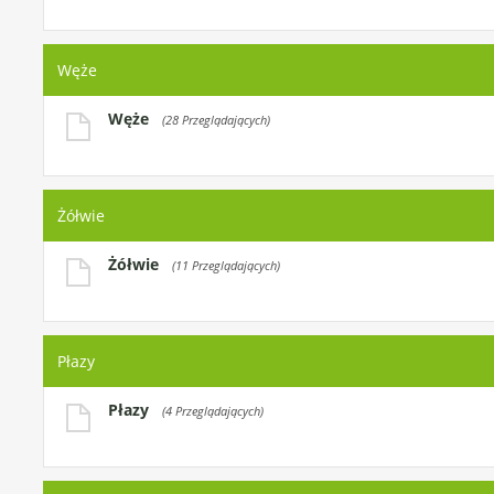
Węże
Węże
(28 Przeglądających)
Żółwie
Żółwie
(11 Przeglądających)
Płazy
Płazy
(4 Przeglądających)