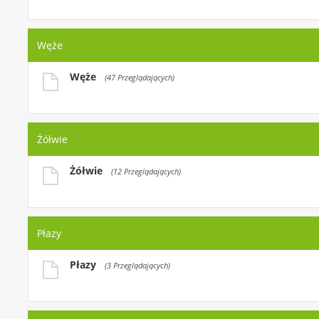
Węże
Węże
(47 Przeglądających)
Żółwie
Żółwie
(12 Przeglądających)
Płazy
Płazy
(3 Przeglądających)