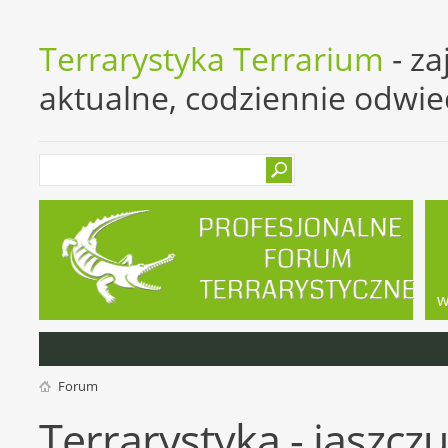
Terrarystyka Terrarium
- za
aktualne, codziennie odwi
w
Forum
Terrarystyka - jaszczu