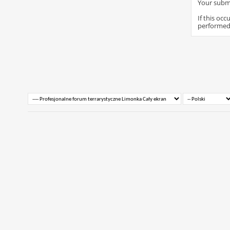
Your submi
If this oc
performed 