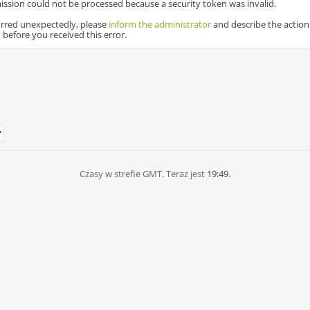
ssion could not be processed because a security token was invalid.
curred unexpectedly, please
inform the administrator
and describe the actio
before you received this error.
Czasy w strefie GMT. Teraz jest
19:49
.