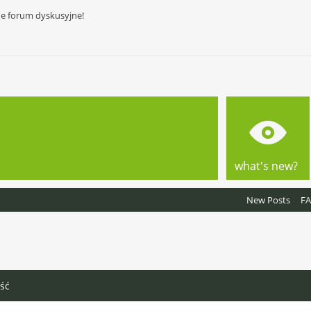
ne forum dyskusyjne!
what's new?
New Posts
F
ść