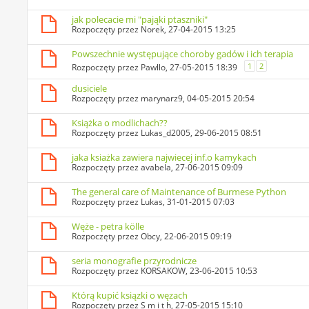
jak polecacie mi "pająki ptaszniki"
Rozpoczęty przez
Norek
, 27-04-2015 13:25
Powszechnie występujące choroby gadów i ich terapia
1
2
Rozpoczęty przez
Pawllo
, 27-05-2015 18:39
dusiciele
Rozpoczęty przez
marynarz9
, 04-05-2015 20:54
Książka o modlichach??
Rozpoczęty przez
Lukas_d2005
, 29-06-2015 08:51
jaka ksiażka zawiera najwiecej inf.o kamykach
Rozpoczęty przez
avabela
, 27-06-2015 09:09
The general care of Maintenance of Burmese Python
Rozpoczęty przez
Lukas
, 31-01-2015 07:03
Węże - petra kölle
Rozpoczęty przez
Obcy
, 22-06-2015 09:19
seria monografie przyrodnicze
Rozpoczęty przez
KORSAKOW
, 23-06-2015 10:53
Którą kupić ksiązki o węzach
Rozpoczęty przez
S m i t h
, 27-05-2015 15:10