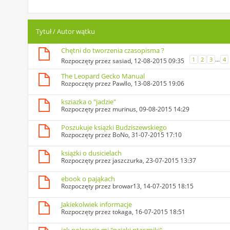
Tytuł
/
Autor wątku
Chętni do tworzenia czasopisma ?
...
1
2
3
4
Rozpoczęty przez
sasiad
, 12-08-2015 09:35
The Leopard Gecko Manual
Rozpoczęty przez
Pawllo
, 13-08-2015 19:06
ksziazka o "jadzie"
Rozpoczęty przez
murinus
, 09-08-2015 14:29
Poszukuje ksiązki Budziszewskiego
Rozpoczęty przez
BoNo
, 31-07-2015 17:10
książki o dusicielach
Rozpoczęty przez
jaszczurka
, 23-07-2015 13:37
ebook o pająkach
Rozpoczęty przez
browar13
, 14-07-2015 18:15
Jakiekolwiek informacje
Rozpoczęty przez
tokaga
, 16-07-2015 18:51