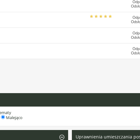
Odp
Odsł
Odp
Odsł
Odp
Odsł
Odp
Odsł
tematy
Malejąco
Uprawnienia umieszczania po