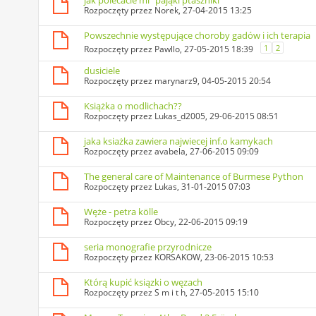
jak polecacie mi "pająki ptaszniki"
Rozpoczęty przez
Norek
, 27-04-2015 13:25
Powszechnie występujące choroby gadów i ich terapia
1
2
Rozpoczęty przez
Pawllo
, 27-05-2015 18:39
dusiciele
Rozpoczęty przez
marynarz9
, 04-05-2015 20:54
Książka o modlichach??
Rozpoczęty przez
Lukas_d2005
, 29-06-2015 08:51
jaka ksiażka zawiera najwiecej inf.o kamykach
Rozpoczęty przez
avabela
, 27-06-2015 09:09
The general care of Maintenance of Burmese Python
Rozpoczęty przez
Lukas
, 31-01-2015 07:03
Węże - petra kölle
Rozpoczęty przez
Obcy
, 22-06-2015 09:19
seria monografie przyrodnicze
Rozpoczęty przez
KORSAKOW
, 23-06-2015 10:53
Którą kupić ksiązki o węzach
Rozpoczęty przez
S m i t h
, 27-05-2015 15:10