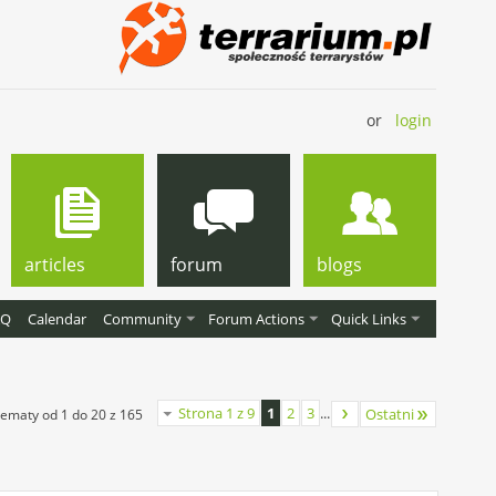
or
login
articles
forum
blogs
AQ
Calendar
Community
Forum Actions
Quick Links
Strona 1 z 9
1
2
3
...
Ostatni
ematy od 1 do 20 z 165