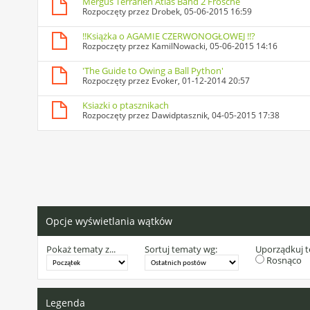
Mergus Terrarien Atlas Band 2 Frösche
Rozpoczęty przez
Drobek
, 05-06-2015 16:59
!!Książka o AGAMIE CZERWONOGŁOWEJ !!?
Rozpoczęty przez
KamilNowacki
, 05-06-2015 14:16
'The Guide to Owing a Ball Python'
Rozpoczęty przez
Evoker
, 01-12-2014 20:57
Ksiazki o ptasznikach
Rozpoczęty przez
Dawidptasznik
, 04-05-2015 17:38
Opcje wyświetlania wątków
Pokaż tematy z...
Sortuj tematy wg:
Uporządkuj 
Rosnąco
Legenda