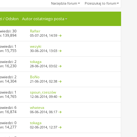
Narzędzia forum
Przeszukaj to forum
i
/
Odsłon
Autor ostatniego posta
wiedzi:
30
Rafter
: 139,894
05-07-2014,
14:59
owiedzi:
1
wezyki
on: 15,755
30-06-2014,
13:03
owiedzi:
2
tokaga
on: 16,230
28-06-2014,
03:02
owiedzi:
2
BoNo
on: 14,304
21-06-2014,
02:38
owiedzi:
1
spoun_rzeszów
on: 14,765
12-06-2014,
09:40
owiedzi:
6
whateva
on: 16,874
06-06-2014,
06:17
owiedzi:
0
tokaga
on: 14,277
02-06-2014,
12:37