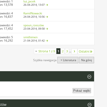
owiedzi:
1
luz_jacek
on: 13,578
26-04-2014,
13:07
owiedzi:
4
KamilNowacki
on: 16,837
24-04-2014,
10:56
owiedzi:
4
spoun_rzeszów
on: 17,452
23-04-2014,
09:58
owiedzi:
5
smithimen
on: 16,292
21-04-2014,
01:42
Strona 1 z 9
1
2
3
...
Ostatni
Szybka nawigacja
Literatura
Na górę
stów