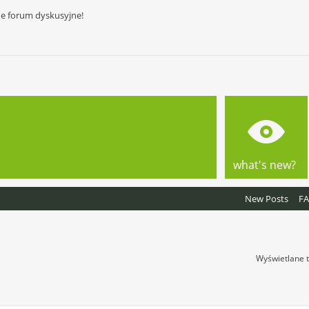
ne forum dyskusyjne!
what's new?
New Posts
F
Wyświetlane t