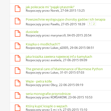
jak polecacie mi "pająki ptaszniki"
Rozpoczęty przez
Norek
, 27-04-2015 13:25
Powszechnie występujące choroby gadów i ich terapia
1
2
Rozpoczęty przez
Pawllo
, 27-05-2015 18:39
dusiciele
Rozpoczęty przez
marynarz9
, 04-05-2015 20:54
Książka o modlichach??
Rozpoczęty przez
Lukas_d2005
, 29-06-2015 08:51
jaka ksiażka zawiera najwiecej inf.o kamykach
Rozpoczęty przez
avabela
, 27-06-2015 09:09
The general care of Maintenance of Burmese Python
Rozpoczęty przez
Lukas
, 31-01-2015 07:03
Węże - petra kölle
Rozpoczęty przez
Obcy
, 22-06-2015 09:19
seria monografie przyrodnicze
Rozpoczęty przez
KORSAKOW
, 23-06-2015 10:53
Którą kupić ksiązki o węzach
Rozpoczęty przez
S m i t h
, 27-05-2015 15:10