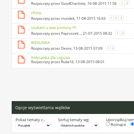
1
2
Rozpoczęty przez
GoodCharlotte
, 16-08-2015 11:56
chory..
1
2
3
Rozpoczęty przez
mundek
, 11-08-2015 16:43
szukam u was pomocy !!!!
1
2
Rozpoczęty przez
Paproszek...
, 21-07-2015 08:32
BIEGUNKA
1
2
Rozpoczęty przez
Deore
, 13-08-2015 07:09
Kołysanka dla Legusia
Rozpoczęty przez
Ruda16
, 13-08-2015 08:01
Opcje wyświetlania wątków
Pokaż tematy z...
Sortuj tematy wg:
Uporządkuj te
Rosnąco