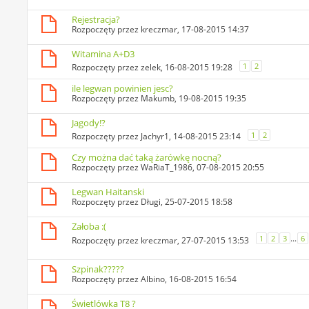
Rejestracja?
Rozpoczęty przez
kreczmar
, 17-08-2015 14:37
Witamina A+D3
1
2
Rozpoczęty przez
zelek
, 16-08-2015 19:28
ile legwan powinien jesc?
Rozpoczęty przez
Makumb
, 19-08-2015 19:35
Jagody!?
1
2
Rozpoczęty przez
Jachyr1
, 14-08-2015 23:14
Czy można dać taką żarówkę nocną?
Rozpoczęty przez
WaRiaT_1986
, 07-08-2015 20:55
Legwan Haitanski
Rozpoczęty przez
Długi
, 25-07-2015 18:58
Załoba :(
...
1
2
3
6
Rozpoczęty przez
kreczmar
, 27-07-2015 13:53
Szpinak?????
Rozpoczęty przez
Albino
, 16-08-2015 16:54
Świetlówka T8 ?