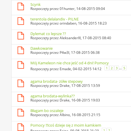
Scynk
Rozpoczęty przez
01hunter
, 14-08-2015 09:04
terentola delalandiv - PILNE
Rozpoczęty przez
orindaben
, 16-08-2015 18:23
Dylemat co lepsze ??
Rozpoczęty przez
AleksanderIII
, 17-08-2015 08:40
Dawkowanie
Rozpoczęty przez
P4w3l
, 17-08-2015 06:38
Mój Kameleon nie chce jeść od 4 dni! Pomocy
...
1
2
3
5
Rozpoczęty przez
Emade
, 04-02-2015 14:12
agama brodata- żółw stepowy
Rozpoczęty przez
Drake
, 17-08-2015 13:59
agama brodata-wylinka??
Rozpoczęty przez
Drake
, 16-08-2015 19:03
Błagam bo oszaleje
Rozpoczęty przez
Albino
, 16-08-2015 21:15
Pomocy !!!coś dzieje się z moim kamkiem
1
2
Rozpoczęty przez
Esina
, 09-08-2015 21:23