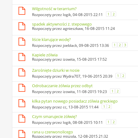
Wilgotność w terarrium?
1
2
Rozpoczęty przez
logik
, 04-08-2015 22:11
spadek aktywności ż. stepowego
Rozpoczęty przez
agnieszkaw
, 16-08-2015 11:24
liście klarujące wodę?
1
2
3
Rozpoczęty przez
joeblack
, 09-08-2015 13:36
Kapiele zólwia
Rozpoczęty przez
izowita
, 15-08-2015 17:52
Zarośnięte dziurki w nosie
1
2
Rozpoczęty przez
Wydra707
, 19-06-2015 20:39
Odrobaczanie żólwia przez odbyt
1
2
Rozpoczęty przez
izowita
, 11-08-2015 19:23
kilka pytan nowego posiadacz zólwia greckiego
1
2
Rozpoczęty przez
cc
, 13-08-2015 11:44
Czym smarujecie żółwię?
1
2
Rozpoczęty przez
logik
, 08-08-2015 10:11
rana u czerwonolicego
Rozpoczęty przez
miszola
, 12-08-2015 21:32