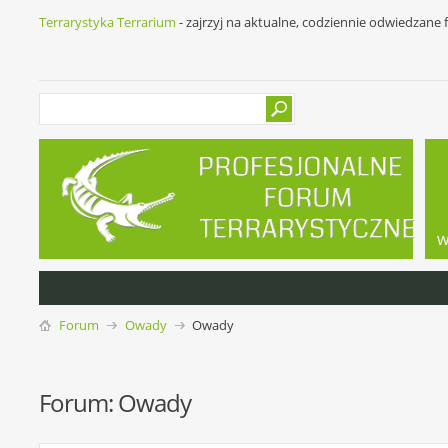
Terrarystyka Terrarium
- zajrzyj na aktualne, codziennie odwiedzane
w
Forum
Owady
Owady
Forum:
Owady