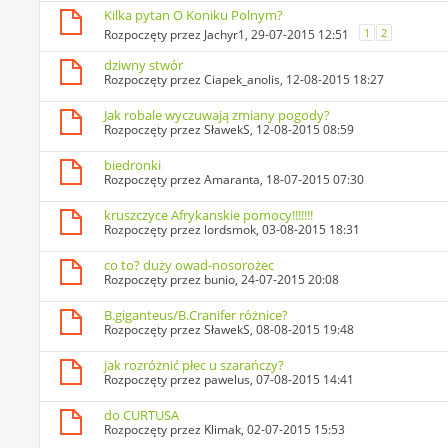
Kilka pytan O Koniku Polnym?
1
2
Rozpoczęty przez
Jachyr1
, 29-07-2015 12:51
dziwny stwór
Rozpoczęty przez
Ciapek_anolis
, 12-08-2015 18:27
Jak robale wyczuwają zmiany pogody?
Rozpoczęty przez
SławekS
, 12-08-2015 08:59
biedronki
Rozpoczęty przez
Amaranta
, 18-07-2015 07:30
kruszczyce Afrykanskie pomocy!!!!!!!
Rozpoczęty przez
lordsmok
, 03-08-2015 18:31
co to? duży owad-nosorożec
Rozpoczęty przez
bunio
, 24-07-2015 20:08
B.giganteus/B.Cranifer różnice?
Rozpoczęty przez
SławekS
, 08-08-2015 19:48
jak rozróżnić płec u szarańczy?
Rozpoczęty przez
pawelus
, 07-08-2015 14:41
do CURTUSA
Rozpoczęty przez
Klimak
, 02-07-2015 15:53