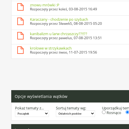
znowu mrówki :P
Rozpoczęty przez
koleś
, 03-08-2015 16:49
Karaczany - chodzenie po szybach
Rozpoczęty przez
SławekS
, 08-08-2015 05:20
kanibalizm u larw chrzaszczy??!!??
Rozpoczęty przez
pawelus
, 07-08-2015 13:51
krolowe w strzykawkach
Rozpoczęty przez
iiwoo
, 11-07-2015 19:56
Opcje wyświetlania wątków
Pokaż tematy z...
Sortuj tematy wg:
Uporządkuj te
Rosnąco