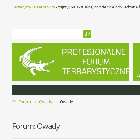
Terrarystyka Terrarium
- zajrzyj na aktualne, codziennie odwiedzane
w
Forum
Owady
Owady
Forum:
Owady