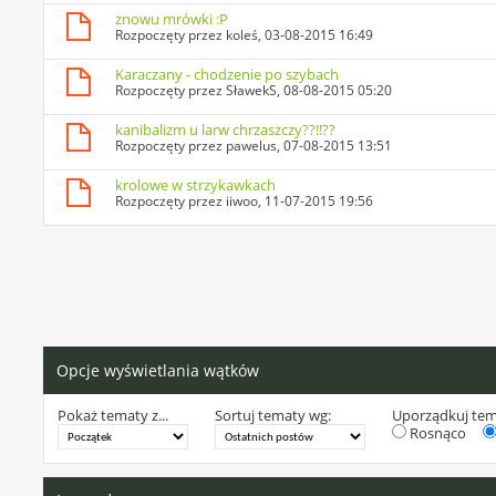
znowu mrówki :P
Rozpoczęty przez
koleś
, 03-08-2015 16:49
Karaczany - chodzenie po szybach
Rozpoczęty przez
SławekS
, 08-08-2015 05:20
kanibalizm u larw chrzaszczy??!!??
Rozpoczęty przez
pawelus
, 07-08-2015 13:51
krolowe w strzykawkach
Rozpoczęty przez
iiwoo
, 11-07-2015 19:56
Opcje wyświetlania wątków
Pokaż tematy z...
Sortuj tematy wg:
Uporządkuj te
Rosnąco