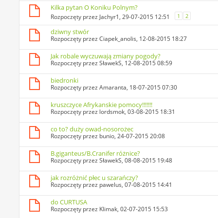
Kilka pytan O Koniku Polnym?
1
2
Rozpoczęty przez
Jachyr1
, 29-07-2015 12:51
dziwny stwór
Rozpoczęty przez
Ciapek_anolis
, 12-08-2015 18:27
Jak robale wyczuwają zmiany pogody?
Rozpoczęty przez
SławekS
, 12-08-2015 08:59
biedronki
Rozpoczęty przez
Amaranta
, 18-07-2015 07:30
kruszczyce Afrykanskie pomocy!!!!!!!
Rozpoczęty przez
lordsmok
, 03-08-2015 18:31
co to? duży owad-nosorożec
Rozpoczęty przez
bunio
, 24-07-2015 20:08
B.giganteus/B.Cranifer różnice?
Rozpoczęty przez
SławekS
, 08-08-2015 19:48
jak rozróżnić płec u szarańczy?
Rozpoczęty przez
pawelus
, 07-08-2015 14:41
do CURTUSA
Rozpoczęty przez
Klimak
, 02-07-2015 15:53