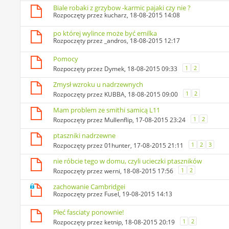
Biale robaki z grzybow -karmic pajaki czy nie ?
Rozpoczęty przez
kucharz
, 18-08-2015 14:08
po której wylince może być emilka
Rozpoczęty przez
_andros
, 18-08-2015 12:17
Pomocy
1
2
Rozpoczęty przez
Dymek
, 18-08-2015 09:33
Zmysł wzroku u nadrzewnych
1
2
Rozpoczęty przez
KUBBA
, 18-08-2015 09:00
Mam problem ze smithi samicą L11
1
2
Rozpoczęty przez
Mullenflip
, 17-08-2015 23:24
ptaszniki nadrzewne
1
2
3
Rozpoczęty przez
01hunter
, 17-08-2015 21:11
nie róbcie tego w domu, czyli ucieczki ptaszników
1
2
Rozpoczęty przez
werni
, 18-08-2015 17:56
zachowanie Cambridgei
Rozpoczęty przez
Fusel
, 19-08-2015 14:13
Płeć fasciaty ponownie!
1
2
Rozpoczęty przez
ketnip
, 18-08-2015 20:19