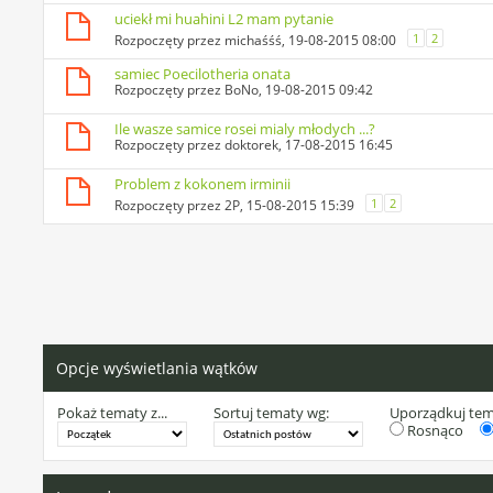
uciekł mi huahini L2 mam pytanie
1
2
Rozpoczęty przez
michaśśś
, 19-08-2015 08:00
samiec Poecilotheria onata
Rozpoczęty przez
BoNo
, 19-08-2015 09:42
Ile wasze samice rosei mialy młodych ...?
Rozpoczęty przez
doktorek
, 17-08-2015 16:45
Problem z kokonem irminii
1
2
Rozpoczęty przez
2P
, 15-08-2015 15:39
Opcje wyświetlania wątków
Pokaż tematy z...
Sortuj tematy wg:
Uporządkuj te
Rosnąco