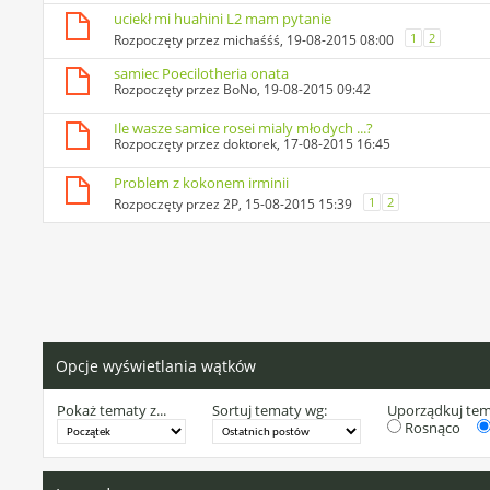
uciekł mi huahini L2 mam pytanie
1
2
Rozpoczęty przez
michaśśś
, 19-08-2015 08:00
samiec Poecilotheria onata
Rozpoczęty przez
BoNo
, 19-08-2015 09:42
Ile wasze samice rosei mialy młodych ...?
Rozpoczęty przez
doktorek
, 17-08-2015 16:45
Problem z kokonem irminii
1
2
Rozpoczęty przez
2P
, 15-08-2015 15:39
Opcje wyświetlania wątków
Pokaż tematy z...
Sortuj tematy wg:
Uporządkuj te
Rosnąco