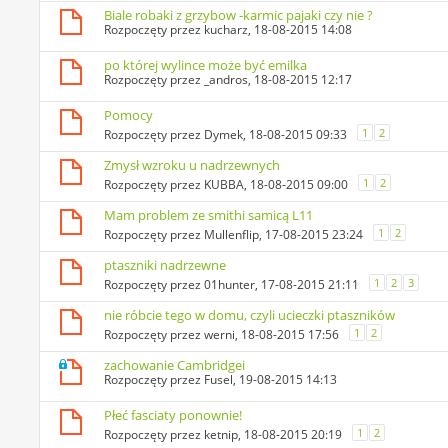
Biale robaki z grzybow -karmic pajaki czy nie ?
Rozpoczęty przez
kucharz
, 18-08-2015 14:08
po której wylince może być emilka
Rozpoczęty przez
_andros
, 18-08-2015 12:17
Pomocy
1
2
Rozpoczęty przez
Dymek
, 18-08-2015 09:33
Zmysł wzroku u nadrzewnych
1
2
Rozpoczęty przez
KUBBA
, 18-08-2015 09:00
Mam problem ze smithi samicą L11
1
2
Rozpoczęty przez
Mullenflip
, 17-08-2015 23:24
ptaszniki nadrzewne
1
2
3
Rozpoczęty przez
01hunter
, 17-08-2015 21:11
nie róbcie tego w domu, czyli ucieczki ptaszników
1
2
Rozpoczęty przez
werni
, 18-08-2015 17:56
zachowanie Cambridgei
Rozpoczęty przez
Fusel
, 19-08-2015 14:13
Płeć fasciaty ponownie!
1
2
Rozpoczęty przez
ketnip
, 18-08-2015 20:19