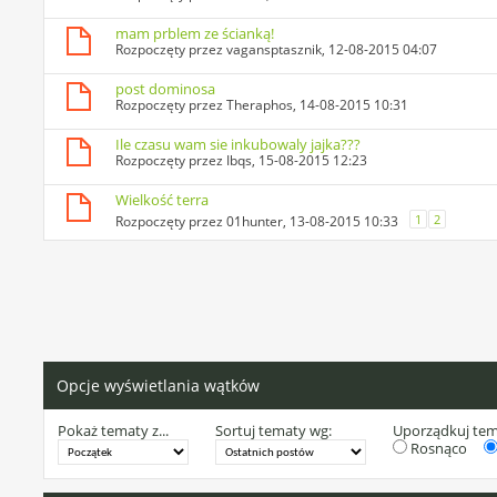
mam prblem ze ścianką!
Rozpoczęty przez
vagansptasznik
, 12-08-2015 04:07
post dominosa
Rozpoczęty przez
Theraphos
, 14-08-2015 10:31
Ile czasu wam sie inkubowaly jajka???
Rozpoczęty przez
Ibqs
, 15-08-2015 12:23
Wielkość terra
1
2
Rozpoczęty przez
01hunter
, 13-08-2015 10:33
Opcje wyświetlania wątków
Pokaż tematy z...
Sortuj tematy wg:
Uporządkuj te
Rosnąco