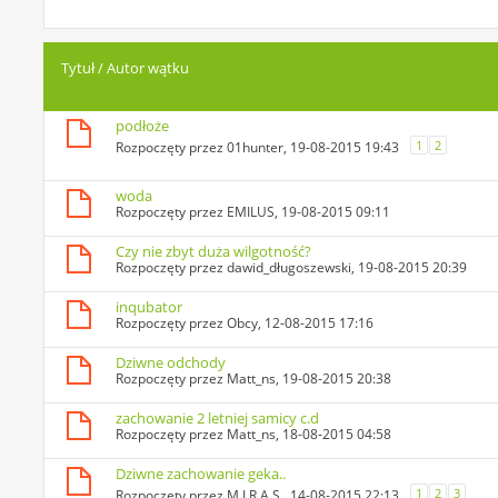
Tytuł
/
Autor wątku
podłoże
1
2
Rozpoczęty przez
01hunter
, 19-08-2015 19:43
woda
Rozpoczęty przez
EMILUS
, 19-08-2015 09:11
Czy nie zbyt duża wilgotność?
Rozpoczęty przez
dawid_długoszewski
, 19-08-2015 20:39
inqubator
Rozpoczęty przez
Obcy
, 12-08-2015 17:16
Dziwne odchody
Rozpoczęty przez
Matt_ns
, 19-08-2015 20:38
zachowanie 2 letniej samicy c.d
Rozpoczęty przez
Matt_ns
, 18-08-2015 04:58
Dziwne zachowanie geka..
1
2
3
Rozpoczęty przez
M.I.R.A.S.
, 14-08-2015 22:13