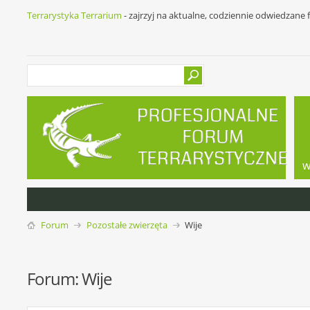
Terrarystyka Terrarium
- zajrzyj na aktualne, codziennie odwiedzane
w
Forum
Pozostałe zwierzęta
Wije
Forum:
Wije