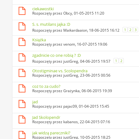
ciekawostki
Rozpoczęty przez
Obcy
, 01-05-2015 11:20
S. s. mutilans jajka :D
1
2
3
Rozpoczęty przez
Maikardaaion
, 18-06-2015 16:12
Książka
Rozpoczęty przez
venom
, 16-07-2015 19:06
zgadnicie co one robią ? :D
1
2
Rozpoczęty przez
justGreg
, 04-06-2015 19:57
Otostigminae vs. Scolopendra
Rozpoczęty przez
justGreg
, 23-06-2015 00:56
coż to za cudo?
Rozpoczęty przez
Grażynka
, 06-06-2015 19:39
jad
Rozpoczęty przez
pajac09
, 01-04-2015 15:45
Jad Skolopendr
Rozpoczęty przez
kabanos
, 22-04-2015 07:16
jak widzą pareczniki?
Rozpoczęty przez
justGreg
, 10-05-2015 18:25