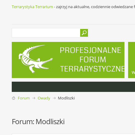
Terrarystyka Terrarium
- zajrzyj na aktualne, codziennie odwiedzane
w
Forum
Owady
Modliszki
Forum:
Modliszki