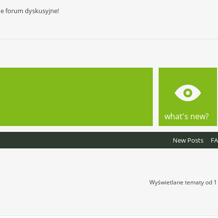
ne forum dyskusyjne!
what's new?
New Posts
F
Wyświetlane tematy od 1