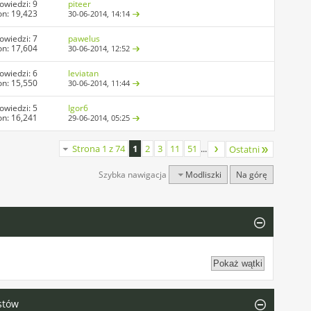
owiedzi:
9
piteer
on: 19,423
30-06-2014,
14:14
owiedzi:
7
pawelus
on: 17,604
30-06-2014,
12:52
owiedzi:
6
leviatan
on: 15,550
30-06-2014,
11:44
owiedzi:
5
Igor6
on: 16,241
29-06-2014,
05:25
Strona 1 z 74
1
2
3
11
51
...
Ostatni
Szybka nawigacja
Modliszki
Na górę
stów