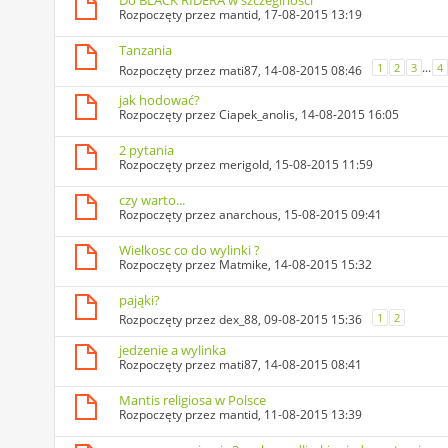
Do BLACK RIDERA w szczeglnosci
Rozpoczęty przez
mantid
, 17-08-2015 13:19
Tanzania
...
1
2
3
4
Rozpoczęty przez
mati87
, 14-08-2015 08:46
jak hodować?
Rozpoczęty przez
Ciapek_anolis
, 14-08-2015 16:05
2 pytania
Rozpoczęty przez
merigold
, 15-08-2015 11:59
czy warto...
Rozpoczęty przez
anarchous
, 15-08-2015 09:41
Wielkosc co do wylinki ?
Rozpoczęty przez
Matmike
, 14-08-2015 15:32
pająki?
1
2
Rozpoczęty przez
dex_88
, 09-08-2015 15:36
jedzenie a wylinka
Rozpoczęty przez
mati87
, 14-08-2015 08:41
Mantis religiosa w Polsce
Rozpoczęty przez
mantid
, 11-08-2015 13:39