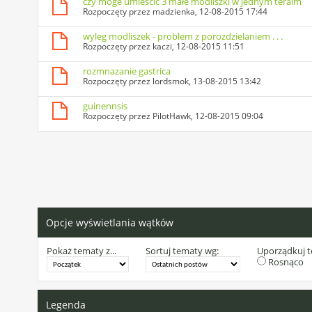
czy moge umiescic 3 małe modliszki w jednym teraim
Rozpoczęty przez
madzienka
, 12-08-2015 17:44
wyleg modliszek - problem z porozdzielaniem . . .
Rozpoczęty przez
kaczi
, 12-08-2015 11:51
rozmnazanie gastrica
Rozpoczęty przez
lordsmok
, 13-08-2015 13:42
guinennsis
Rozpoczęty przez
PilotHawk
, 12-08-2015 09:04
Opcje wyświetlania wątków
Pokaż tematy z...
Sortuj tematy wg:
Uporządkuj 
Rosnąco
Legenda