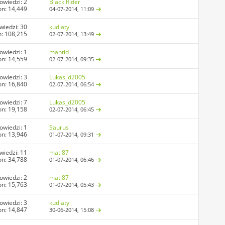
owiedzi:
2
Black Rider
on: 14,449
04-07-2014,
11:09
wiedzi:
30
kudlaty
: 108,215
02-07-2014,
13:49
owiedzi:
1
mantid
on: 14,559
02-07-2014,
09:35
owiedzi:
3
Lukas_d2005
on: 16,840
02-07-2014,
06:54
owiedzi:
7
Lukas_d2005
on: 19,158
02-07-2014,
06:45
owiedzi:
1
Saurus
on: 13,946
01-07-2014,
09:31
wiedzi:
11
mati87
on: 34,788
01-07-2014,
06:46
owiedzi:
2
mati87
on: 15,763
01-07-2014,
05:43
owiedzi:
3
kudlaty
on: 14,847
30-06-2014,
15:08