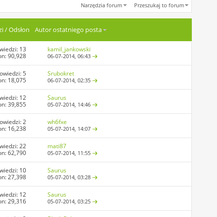
Narzędzia forum
Przeszukaj to forum
i
/
Odsłon
Autor ostatniego posta
wiedzi:
13
kamil_jankowski
on: 90,928
06-07-2014,
06:43
owiedzi:
5
Srubokret
on: 18,075
06-07-2014,
02:35
wiedzi:
12
Saurus
on: 39,855
05-07-2014,
14:46
owiedzi:
2
wh6fxe
on: 16,238
05-07-2014,
14:07
wiedzi:
22
mati87
on: 62,790
05-07-2014,
11:55
wiedzi:
10
Saurus
on: 27,398
05-07-2014,
03:28
wiedzi:
12
Saurus
on: 29,316
05-07-2014,
03:25