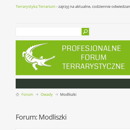
Terrarystyka Terrarium
- zajrzyj na aktualne, codziennie odwiedza
Forum
Owady
Modliszki
Forum:
Modliszki