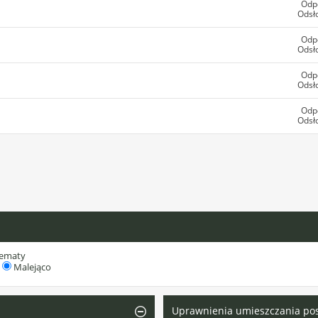
Odp
Odsł
Odp
Odsł
Odp
Odsł
Odp
Odsł
tematy
Malejąco
Uprawnienia umieszczania po