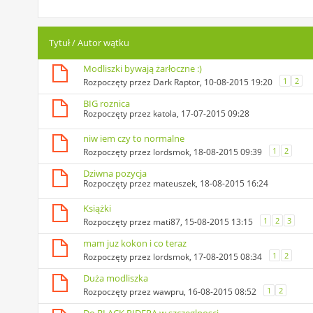
Tytuł
/
Autor wątku
Modliszki bywają żarłoczne :)
1
2
Rozpoczęty przez
Dark Raptor
, 10-08-2015 19:20
BIG roznica
Rozpoczęty przez
katola
, 17-07-2015 09:28
niw iem czy to normalne
1
2
Rozpoczęty przez
lordsmok
, 18-08-2015 09:39
Dziwna pozycja
Rozpoczęty przez
mateuszek
, 18-08-2015 16:24
Książki
1
2
3
Rozpoczęty przez
mati87
, 15-08-2015 13:15
mam juz kokon i co teraz
1
2
Rozpoczęty przez
lordsmok
, 17-08-2015 08:34
Duża modliszka
1
2
Rozpoczęty przez
wawpru
, 16-08-2015 08:52