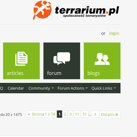
or
login
articles
forum
blogs
AQ
Calendar
Community
Forum Actions
Quick Links
Strona 1 z 74
1
2
3
11
51
...
Ostatni
 do 20 z 1475