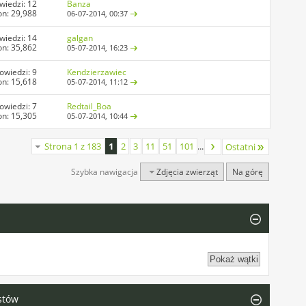
wiedzi:
12
Banza
on: 29,988
06-07-2014,
00:37
wiedzi:
14
galgan
on: 35,862
05-07-2014,
16:23
owiedzi:
9
Kendzierzawiec
on: 15,618
05-07-2014,
11:12
owiedzi:
7
Redtail_Boa
on: 15,305
05-07-2014,
10:44
Strona 1 z 183
1
2
3
11
51
101
...
Ostatni
Szybka nawigacja
Zdjęcia zwierząt
Na górę
stów