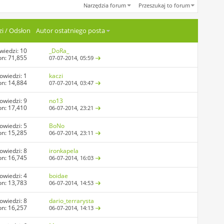
Narzędzia forum
Przeszukaj to forum
i
/
Odsłon
Autor ostatniego posta
wiedzi:
10
_DoRa_
on: 71,855
07-07-2014,
05:59
owiedzi:
1
kaczi
on: 14,884
07-07-2014,
03:47
owiedzi:
9
no13
on: 17,410
06-07-2014,
23:21
owiedzi:
5
BoNo
on: 15,285
06-07-2014,
23:11
owiedzi:
8
ironkapela
on: 16,745
06-07-2014,
16:03
owiedzi:
4
boidae
on: 13,783
06-07-2014,
14:53
owiedzi:
8
dario_terrarysta
on: 16,257
06-07-2014,
14:13