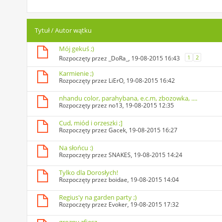
Tytuł
/
Autor wątku
Mój gekuś ;)
1
2
Rozpoczęty przez
_DoRa_
, 19-08-2015 16:43
Karmienie ;)
Rozpoczęty przez
LiErO
, 19-08-2015 16:42
nhandu color, parahybana, e.c.m, zbozowka, ....
Rozpoczęty przez
no13
, 19-08-2015 12:35
Cud, miód i orzeszki ;]
Rozpoczęty przez
Gacek
, 19-08-2015 16:27
Na słońcu :)
Rozpoczęty przez
SNAKES
, 19-08-2015 14:24
Tylko dla Dorosłych!
Rozpoczęty przez
boidae
, 19-08-2015 14:04
Regius'y na garden party ;)
Rozpoczęty przez
Evoker
, 19-08-2015 17:32