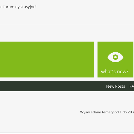
ne forum dyskusyjne!
what's new?
New Posts
F
Wyświetlane tematy od 1 do 20 