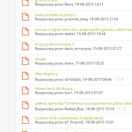
grozny zfiesz
Rozpoczęty przez
Marx
, 19-08-2015 14:11
mala przerwa w pracy:)
Rozpoczęty przez
przemek_lewy
, 18-08-2015 21:02
prosze o zdjcie terra dla Lampropeltis getulus california
Rozpoczęty przez
dalton
, 19-08-2015 14:34
Pozycja 69 w modzie :)
Rozpoczęty przez
dario_terrarysta
, 15-08-2015 07:27
Nowa!
Rozpoczęty przez
bolex
, 17-08-2015 18:25
Dwa Regius'y
1
2
Rozpoczęty przez
sErGiEjOo
, 19-08-2015 08:46
Nowe terra dla Boasa....
Rozpoczęty przez
losi1
, 19-08-2015 07:07
piekna samiczka Trimeresurus purpureomaculatus albo
1
2
Rozpoczęty przez
Redtail_Boa
, 18-08-2015 15:19
szukam fotki salamandry trojpalczastej
Rozpoczęty przez
bT_PrzemO
, 18-08-2015 12:01