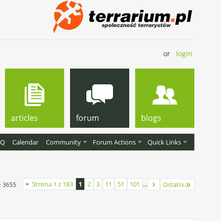
or
login
articles
forum
blogs
AQ
Calendar
Community
Forum Actions
Quick Links
Strona 1 z 183
1
2
3
11
51
101
...
Ostatni
z 3655