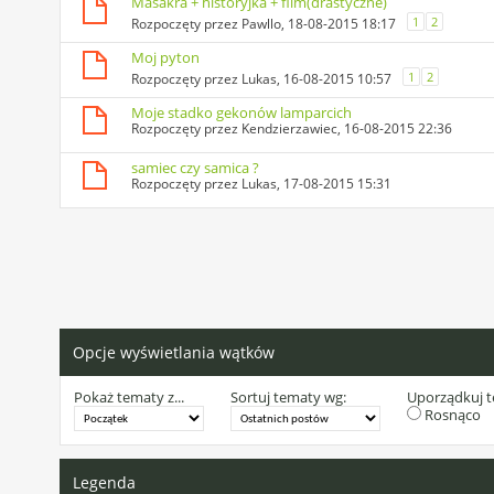
Masakra + historyjka + film(drastyczne)
1
2
Rozpoczęty przez
Pawllo
, 18-08-2015 18:17
Moj pyton
1
2
Rozpoczęty przez
Lukas
, 16-08-2015 10:57
Moje stadko gekonów lamparcich
Rozpoczęty przez
Kendzierzawiec
, 16-08-2015 22:36
samiec czy samica ?
Rozpoczęty przez
Lukas
, 17-08-2015 15:31
Opcje wyświetlania wątków
Pokaż tematy z...
Sortuj tematy wg:
Uporządkuj 
Rosnąco
Legenda