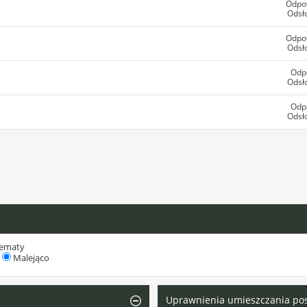
Odpo
Odsł
Odpo
Odsł
Odp
Odsł
Odp
Odsł
tematy
Malejąco
Uprawnienia umieszczania po