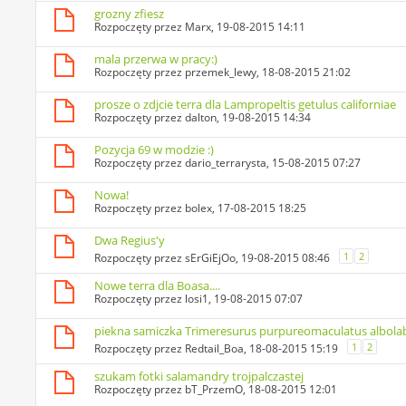
grozny zfiesz
Rozpoczęty przez
Marx
, 19-08-2015 14:11
mala przerwa w pracy:)
Rozpoczęty przez
przemek_lewy
, 18-08-2015 21:02
prosze o zdjcie terra dla Lampropeltis getulus californiae
Rozpoczęty przez
dalton
, 19-08-2015 14:34
Pozycja 69 w modzie :)
Rozpoczęty przez
dario_terrarysta
, 15-08-2015 07:27
Nowa!
Rozpoczęty przez
bolex
, 17-08-2015 18:25
Dwa Regius'y
1
2
Rozpoczęty przez
sErGiEjOo
, 19-08-2015 08:46
Nowe terra dla Boasa....
Rozpoczęty przez
losi1
, 19-08-2015 07:07
piekna samiczka Trimeresurus purpureomaculatus albolab
1
2
Rozpoczęty przez
Redtail_Boa
, 18-08-2015 15:19
szukam fotki salamandry trojpalczastej
Rozpoczęty przez
bT_PrzemO
, 18-08-2015 12:01