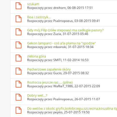
szukam
Rozpoczęty przez
dreihorn
, 06-08-2015 17:51
Boa i zastrzyk...
Rozpoczęty przez
Psalmopoeus
, 03-08-2015 09:41
Gdy mój Filip (żółw stepowy) ma zadługie pazury?
Rozpoczęty przez
Zuzia
, 31-07-2015 05:46
Gekon lamparci - coś a'la plama na "spodzie"
Rozpoczęty przez
mboinski
, 31-07-2015 18:34
zielona góra
Rozpoczęty przez
SMITI
, 11-02-2014 16:53
Pęcherzowe zapalenie skóry
Rozpoczęty przez
Gucio
, 29-07-2015 08:32
Roztocza jeszcze raz..... (pilne)
Rozpoczęty przez
WaRiaT_1986
, 22-07-2015 22:09
Dobry wet...?
Rozpoczęty przez
Psalmopoeus
, 26-07-2015 11:07
Do wetów z okolic gryfic,kołobrzegu,szczecina,koszalina it
Rozpoczęty przez
pepito
, 25-07-2015 19:50