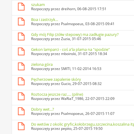
szukam
Rozpoczęty przez
dreihorn
, 06-08-2015 17:51
Boa i zastrzyk...
Rozpoczęty przez
Psalmopoeus
, 03-08-2015 09:41
Gdy mój Filip (żółw stepowy) ma zadługie pazury?
Rozpoczęty przez
Zuzia
, 31-07-2015 05:46
Gekon lamparci - coś a'la plama na "spodzie"
Rozpoczęty przez
mboinski
, 31-07-2015 18:34
zielona góra
Rozpoczęty przez
SMITI
, 11-02-2014 16:53
Pęcherzowe zapalenie skóry
Rozpoczęty przez
Gucio
, 29-07-2015 08:32
Roztocza jeszcze raz..... (pilne)
Rozpoczęty przez
WaRiaT_1986
, 22-07-2015 22:09
Dobry wet...?
Rozpoczęty przez
Psalmopoeus
, 26-07-2015 11:07
Do wetów z okolic gryfic,kołobrzegu,szczecina,koszalina it
Rozpoczęty przez
pepito
, 25-07-2015 19:50