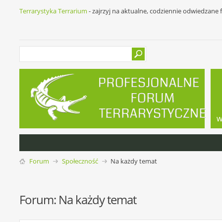
Terrarystyka Terrarium
- zajrzyj na aktualne, codziennie odwiedzane
w
Forum
Społeczność
Na każdy temat
Forum:
Na każdy temat