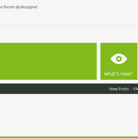
ne forum dyskusyjne!
what's new?
New Posts
F