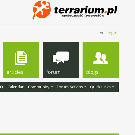
or
login
articles
forum
blogs
AQ
Calendar
Community
Forum Actions
Quick Links