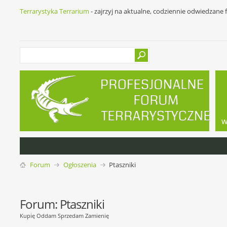
Terrarystyka Terrarium
- zajrzyj na aktualne, codziennie odwiedzane
w
Forum
Ogłoszenia
Ptaszniki
Forum:
Ptaszniki
Kupię Oddam Sprzedam Zamienię