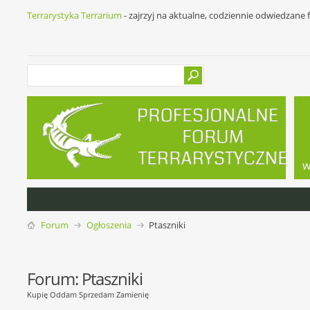
Terrarystyka Terrarium
- zajrzyj na aktualne, codziennie odwiedzane
w
Forum
Ogłoszenia
Ptaszniki
Forum:
Ptaszniki
Kupię Oddam Sprzedam Zamienię