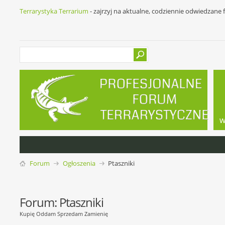
Terrarystyka Terrarium
- zajrzyj na aktualne, codziennie odwiedzane
w
Forum
Ogłoszenia
Ptaszniki
Forum:
Ptaszniki
Kupię Oddam Sprzedam Zamienię