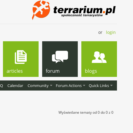
or
login
articles
forum
blogs
AQ
Calendar
Community
Forum Actions
Quick Links
Wyświetlane tematy od 0 do 0 z 0