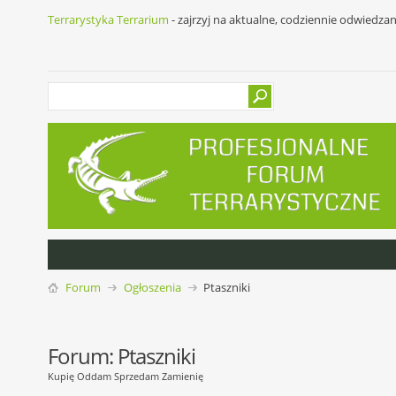
Terrarystyka Terrarium
- zajrzyj na aktualne, codziennie odwiedza
Forum
Ogłoszenia
Ptaszniki
Forum:
Ptaszniki
Kupię Oddam Sprzedam Zamienię