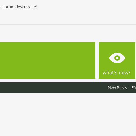
ne forum dyskusyjne!
what's new?
New Posts
F