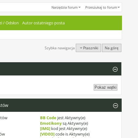
Narzędzia forum
Przeszukaj to forum
i
/
Odsłon
Autor ostatniego posta
Szybka nawigacja
Ptaszniki
Na górę
stów
atów
BB Code
jest
Aktywny(e)
Emotikony
są
Aktywny(e)
[IMG]
kod jest
Aktywny(e)
tów
[VIDEO]
code is
Aktywny(e)