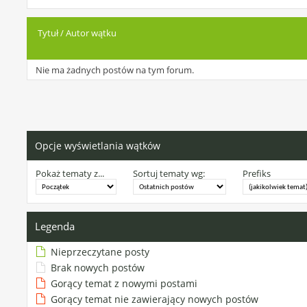
Tytuł
/
Autor wątku
Nie ma żadnych postów na tym forum.
Opcje wyświetlania wątków
Pokaż tematy z...
Sortuj tematy wg:
Prefiks
Legenda
Nieprzeczytane posty
Brak nowych postów
Gorący temat z nowymi postami
Gorący temat nie zawierający nowych postów