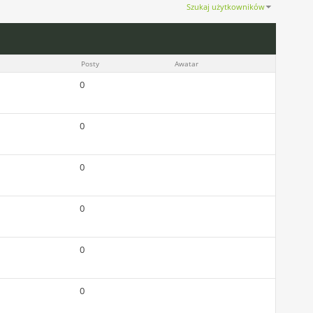
Szukaj użytkowników
okaż wyniki od 1501 do 1530 z 56302
Wyszukiwanie trwało
0.10
sekund(y).
Posty
Awatar
0
0
0
0
0
0