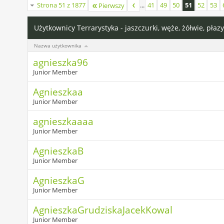
Strona 51 z 1877
...
41
49
50
51
52
53
Pierwszy
Użytkownicy Terrarystyka - jaszczurki, węże, żółwie, płazy
Nazwa użytkownika
agnieszka96
Junior Member
Agnieszkaa
Junior Member
agnieszkaaaa
Junior Member
AgnieszkaB
Junior Member
AgnieszkaG
Junior Member
AgnieszkaGrudziskaJacekKowal
Junior Member