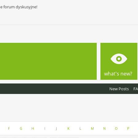
ne forum dyskusyjne!
what's new?
New Posts
F
F
G
H
I
J
K
L
M
N
O
P