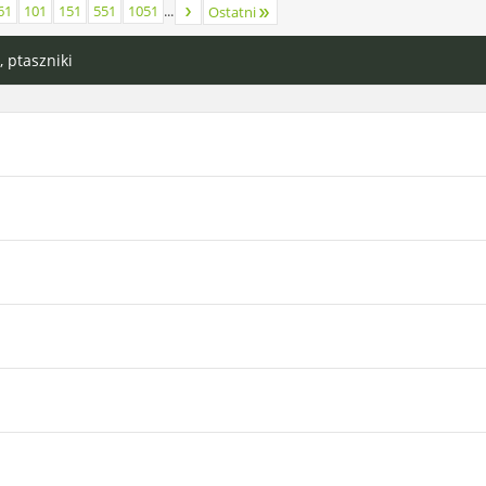
61
101
151
551
1051
...
Ostatni
P
, ptaszniki