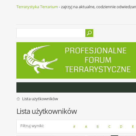
Terrarystyka Terrarium
- zajrzyj na aktualne, codziennie odwiedza
Lista użytkowników
Lista użytkowników
Filtruj wyniki
#
A
B
C
D
E