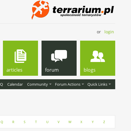
or
login
articles
forum
blogs
AQ
Calendar
Community
Forum Actions
Quick Links
Q
R
S
T
U
V
W
X
Y
Z