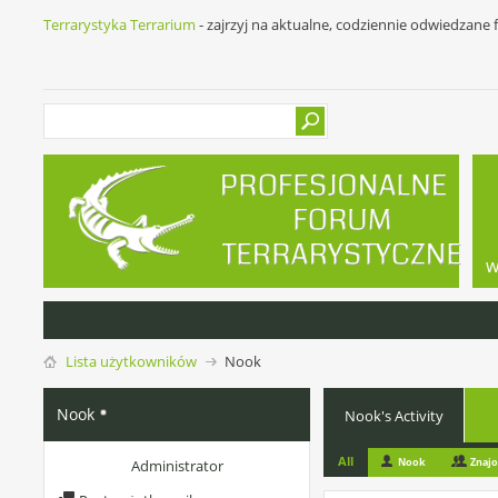
Terrarystyka Terrarium
- zajrzyj na aktualne, codziennie odwiedzane
w
Lista użytkowników
Nook
Nook
Nook's Activity
All
Nook
Znaj
Administrator