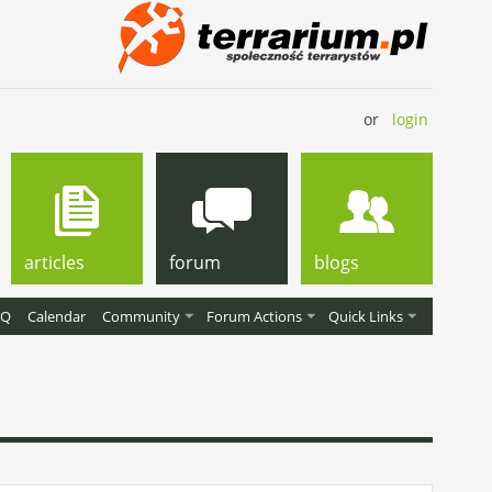
or
login
articles
forum
blogs
AQ
Calendar
Community
Forum Actions
Quick Links