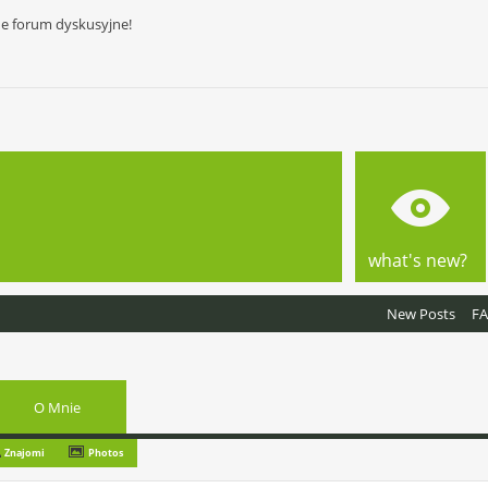
ne forum dyskusyjne!
what's new?
New Posts
F
O Mnie
Znajomi
Photos