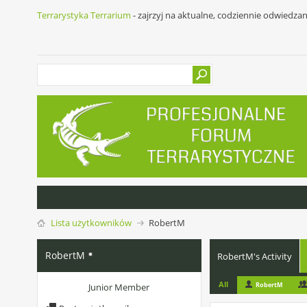
Terrarystyka Terrarium
- zajrzyj na aktualne, codziennie odwiedza
Lista użytkowników
RobertM
RobertM
RobertM's Activity
All
RobertM
Junior Member