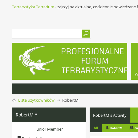
Terrarystyka Terrarium
- zajrzyj na aktualne, codziennie odwiedzane
w
Lista użytkowników
RobertM
RobertM
RobertM's Activity
All
RobertM
Zn
Junior Member