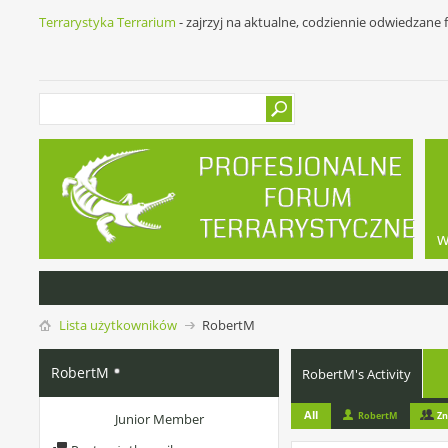
Terrarystyka Terrarium
- zajrzyj na aktualne, codziennie odwiedzane
w
Lista użytkowników
RobertM
RobertM
RobertM's Activity
All
RobertM
Zn
Junior Member