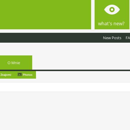
what's new?
New Posts
F
O Mnie
Znajomi
Photos