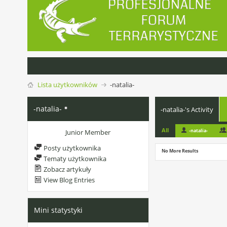
Lista użytkowników
-natalia-
-natalia-
-natalia-'s Activity
All
-natalia-
Junior Member
Posty użytkownika
No More Results
Tematy użytkownika
Zobacz artykuły
View Blog Entries
Mini statystyki