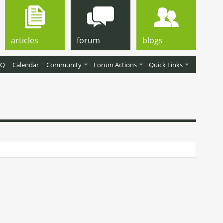
articles
forum
blogs
AQ
Calendar
Community
Forum Actions
Quick Links