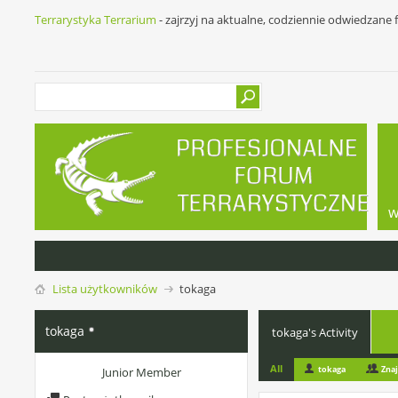
Terrarystyka Terrarium
- zajrzyj na aktualne, codziennie odwiedzane
w
Lista użytkowników
tokaga
tokaga
tokaga's Activity
All
tokaga
Zna
Junior Member