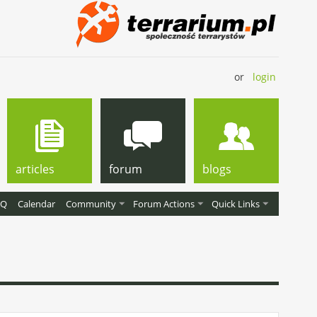
or
login
articles
forum
blogs
AQ
Calendar
Community
Forum Actions
Quick Links