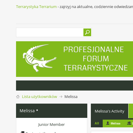
Terrarystyka Terrarium
- zajrzyj na aktualne, codziennie odwiedza
Lista użytkowników
Melissa
Melissa
Melissa's Activity
All
Melissa
Junior Member