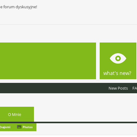
ne forum dyskusyjne!
what's new?
New Posts
F
O Mnie
Znajomi
Photos