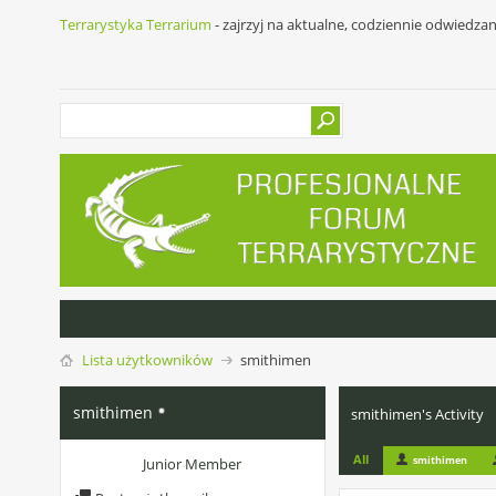
Terrarystyka Terrarium
- zajrzyj na aktualne, codziennie odwiedza
Lista użytkowników
smithimen
smithimen
smithimen's Activity
All
smithimen
Junior Member