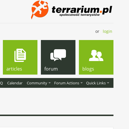
or
login
articles
forum
blogs
AQ
Calendar
Community
Forum Actions
Quick Links