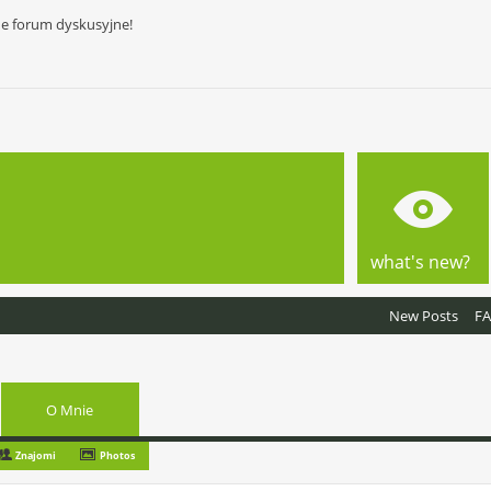
ne forum dyskusyjne!
what's new?
New Posts
F
O Mnie
Znajomi
Photos