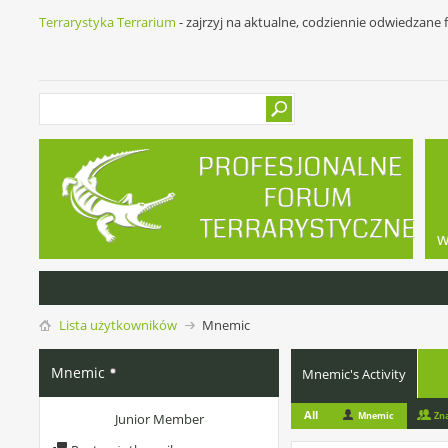
Terrarystyka Terrarium
- zajrzyj na aktualne, codziennie odwiedzane
w
Lista użytkowników
Mnemic
Mnemic
Mnemic's Activity
All
Mnemic
Zn
Junior Member