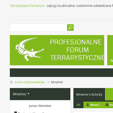
Terrarystyka Terrarium
- zajrzyj na aktualne, codziennie odwiedzane
w
Lista użytkowników
Mnemic
Mnemic
Mnemic's Activity
All
Mnemic
Zn
Junior Member