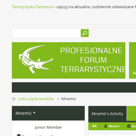
Terrarystyka Terrarium
- zajrzyj na aktualne, codziennie odwiedzane
w
Lista użytkowników
Mnemic
Mnemic
Mnemic's Activity
All
Mnemic
Zn
Junior Member