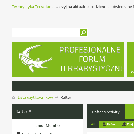
Terrarystyka Terrarium
- zajrzyj na aktualne, codziennie odwiedzane
w
Lista użytkowników
Rafter
Rafter
Rafter's Activity
All
Rafter
Znaj
Junior Member